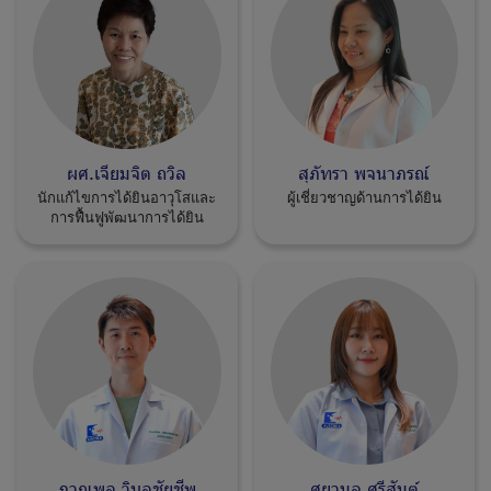
ผศ.เจียมจิต ถวิล
สุภัทรา พจนาภรณ์
นักแก้ไขการได้ยินอาวุโสและ
ผู้เชี่ยวชาญด้านการได้ยิน
การฟื้นฟูพัฒนาการได้ยิน
ภาณุพล วิบูลชัยชีพ
ศยามล ศรีสันต์