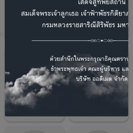
อภิรัฐ บุญโฉลก
คนาง เดิมธรณินทร์
นักแก้ไขการได้ยิน
นักแก้ไขการได้ยิน
ธนบดี พชรดนัย
กนกวรรณ บุญถนอมวรรณ
นักแก้ไขการได้ยิน
นักแก้ไขการได้ยิน