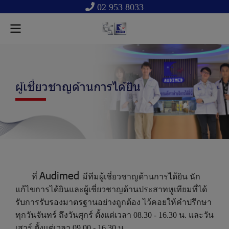
02 953 8033
ผู้เชี่ยวชาญด้านการได้ยิน
A
u
d
i
m
e
d
ที่
มี
ที
ม
ผู้
เ
ชี่
ย
ว
ช
า
ญ
ด้
า
น
ก
า
ร
ไ
ด้
ยิ
น
นั
ก
แ
ก้
ไ
ข
ก
า
ร
ไ
ด้
ยิ
น
แ
ล
ะ
ผู้
เ
ชี่
ย
ว
ช
า
ญ
ด้
า
น
ป
ร
ะ
ส
า
ท
หู
เ
ที
ย
ม
ที่
ไ
ด้
รั
บ
ก
า
ร
รั
บ
ร
อ
ง
ม
า
ต
ร
ฐ
า
น
อ
ย่
า
ง
ถู
ก
ต้
อ
ง
ไ
ว้
ค
อ
ย
ใ
ห้
คำ
ป
รึ
ก
ษ
า
ทุ
ก
วั
น
จั
น
ท
ร์
ถึ
ง
วั
น
ศุ
ก
ร์
ตั้
ง
แ
ต่
เ
ว
ล
า
0
8
.
3
0
-
1
6
.
3
0
น
.
แ
ล
ะ
วั
น
เ
ส
า
ร์
ตั้
ง
แ
ต่
เ
ว
ล
า
0
9
.
0
0
-
1
6
.
3
0
น
.