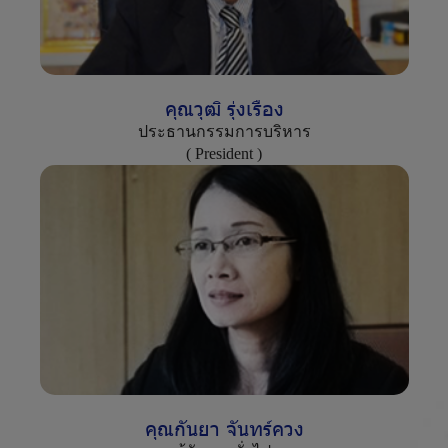
คุ
ณ
วุ
ฒิ
รุ่
ง
เ
รื
อ
ง
ประธานกรรมการบริหาร
( President )
คุ
ณ
กั
น
ย
า
จั
น
ท
ร์
ค
ว
ง