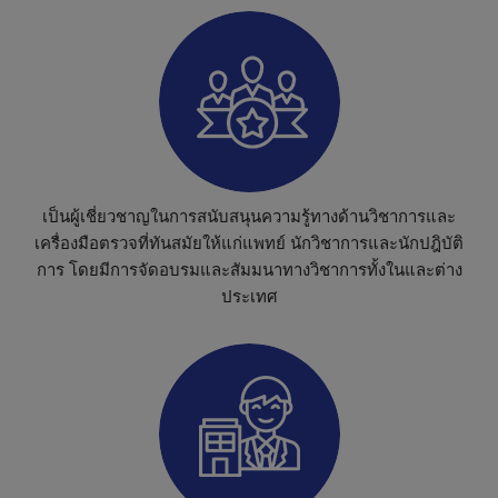
เ
ป็
น
ผู้
เ
ชี่
ย
ว
ช
า
ญ
ใ
น
ก
า
ร
ส
นั
บ
ส
นุ
น
ค
ว
า
ม
รู้
ท
า
ง
ด้
า
น
วิ
ช
า
ก
า
ร
แ
ล
ะ
เ
ค
รื่
อ
ง
มื
อ
ต
ร
ว
จ
ที่
ทั
น
ส
มั
ย
ใ
ห้
แ
ก่
แ
พ
ท
ย์
นั
ก
วิ
ช
า
ก
า
ร
แ
ล
ะ
นั
ก
ป
ฎิ
บั
ติ
ก
า
ร
โ
ด
ย
มี
ก
า
ร
จั
ด
อ
บ
ร
ม
แ
ล
ะ
สั
ม
ม
น
า
ท
า
ง
วิ
ช
า
ก
า
ร
ทั้
ง
ใ
น
แ
ล
ะ
ต่
า
ง
ป
ร
ะ
เ
ท
ศ