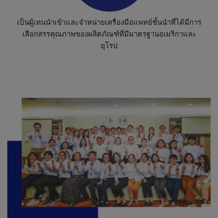
เ
ป็
น
ผู้
เ
ท
น
นำ
เ
ข้
า
แ
ล
ะ
จำ
ห
น่
า
ย
เ
ค
รื่
อ
ง
มื
อ
แ
พ
ท
ย์
ชั้
น
นำ
ที่
ไ
ด้
มี
ก
า
ร
เ
ลื
อ
ก
ส
ร
ร
คุ
ณ
ภ
า
พ
ข
อ
ง
ผ
ลิ
ต
ภั
ณ
ฑ์
ที่
มี
ม
า
ต
ร
ฐ
า
น
อ
เ
ม
ริ
ก
า
แ
ล
ะ
ยุ
โ
ร
ป