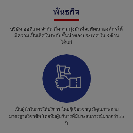
พันธกิจ
บริษัท ออดิเมด จำกัด มีความมุ่งมั่นที่จะพัฒนาองค์กรให้
มีความเป็นเลิศในระดับชั้นนำของประเทศ ใน 3 ด้าน
ได้แก่
เ
ป็
น
ผู้
นำ
ใ
น
ก
า
ร
ใ
ห้
บ
ริ
ก
า
ร
โ
ด
ย
ผู้
เ
ชี่
ย
ว
ช
า
ญ
มี
คุ
ณ
ภ
า
พ
ต
า
ม
ม
า
ต
ร
ฐ
า
น
วิ
ช
า
ชี
พ
โ
ด
ย
ที
ม
ผู้
บ
ริ
ห
า
ร
ที่
มี
ป
ร
ะ
ส
บ
ก
า
ร
ณ์
ม
า
ก
ก
ว่
า
2
5
ปี