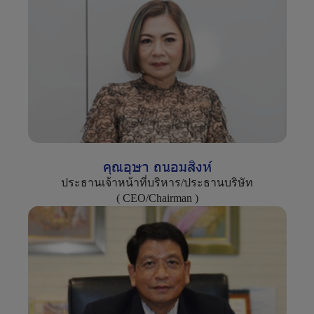
คุ
ณ
อุ
ษ
า
ถ
น
อ
ม
สิ
ง
ห์
ประธานเจ้าหน้าที่บริหาร/ประธานบริษัท
( CEO/Chairman )