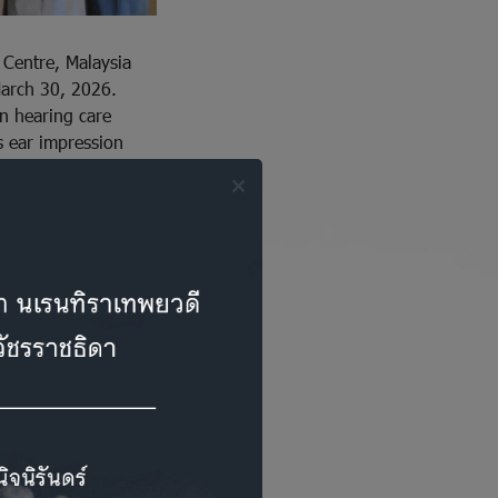
 Centre, Malaysia
March 30, 2026.
n hearing care
s ear impression
s for the greatest
w opportunities to
uture.