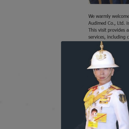
We warmly welcome t
Audimed Co., Ltd. i
This visit provides
services, including 
procedures—all of wh
benefit of individua
We sincerely hope t
further enhance hear
Thank you for your 