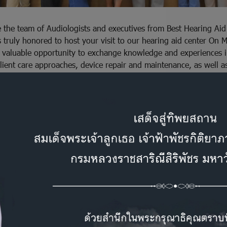
he team of Audiologists and executives from Best Hearing Aid
s truly honored to host your visit to our hearing aid center On 
 a valuable opportunity to exchange knowledge and experiences i
client care approaches, device repair and maintenance, as well a
ich are essential components in delivering high-quality service
ls with hearing loss.
hat this exchange will strengthen our collaboration and open ne
ing care standards at an international level
kind visit, and we look forward to welcoming you again in the f