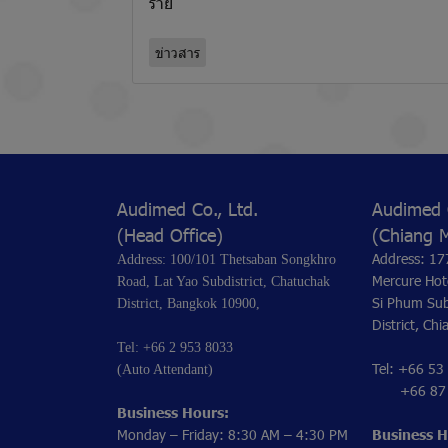
ราย
ข่าวสาร
Audimed Co., Ltd.
Audimed C
(Head Office)
(Chiang 
Address: 17
Address: 100/101 Thetsaban Songkhro
Mercure Hot
Road, Lat Yao Subdistrict, Chatuchak
Si Phum Sub
District, Bangkok 10900,
District, Ch
Tel: +66 2 953 8033
Tel: +66 53
(Auto Attendant)
+66 87 1
Business Hours:
Monday – Friday: 8:30 AM – 4:30 PM
Business H