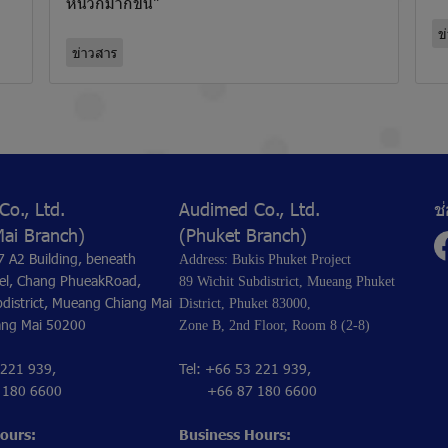
หนวกมากขึ้น"
ข
ข่าวสาร
o., Ltd.
Audimed Co., Ltd.
ช
Mai Branch)
(Phuket Branch)
7 A2 Building, beneath
Address: Bukis Phuket Project
el, Chang PhueakRoad,
89 Wichit Subdistrict, Mueang Phuket
district, Mueang Chiang Mai
District, Phuket 83000,
iang Mai 50200
Zone B, 2nd Floor, Room 8 (2-8)
 221 939,
Tel: +66 53 221 939,
80 6600
+66 87 180 6600
ours:
Business Hours: