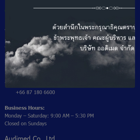
Audimed Co., Ltd.
(Chiang Mai Branch)
Address: 177 A2 Building, beneath Mercure Hotel, Chang
PhueakRoad,
Si Phum Subdistrict, Mueang Chiang Mai District, Chiang
Mai 50200
Tel: +66 53 221 939,
+66 87 180 6600
Business Hours:
Monday – Saturday: 9:00 AM – 5:30 PM
Closed on Sundays
Audimed Co., Ltd.