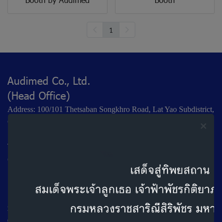
1
Audimed Co., Ltd.
(Head Office)
Address: 100/101 Thetsaban Songkhro Road, Lat Yao Subdistrict,
Chatuchak District, Bangkok 10900,
Tel: +66 2 953 8033
(Auto Attendant)
Business Hours:
Monday – Friday: 8:30 AM – 4:30 PM
Saturday: 9:00 AM – 4:30 PM
Closed on Sundays