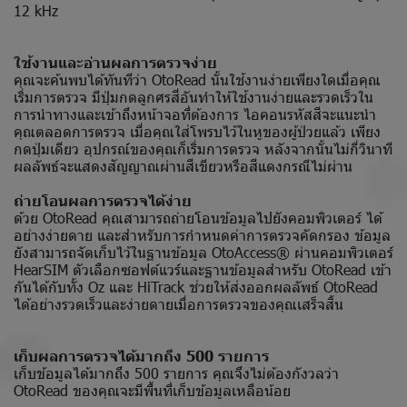
12 kHz
ใช้งานและอ่านผลการตรวจง่าย
คุณจะค้นพบได้ทันทีว่า OtoRead นั้นใช้งานง่ายเพียงใดเมื่อคุณ
เริ่มการตรวจ มีปุ่มกดลูกศรสี่อันทำให้ใช้งานง่ายและรวดเร็วใน
การนำทางและเข้าถึงหน้าจอที่ต้องการ ไอคอนรหัสสีจะแนะนำ
คุณตลอดการตรวจ เมื่อคุณใส่โพรบไว้ในหูของผู้ป่วยแล้ว เพียง
กดปุ่มเดียว อุปกรณ์ของคุณก็เริ่มการตรวจ หลังจากนั้นไม่กี่วินาที
ผลลัพธ์จะแสดงสัญญาณผ่านสีเขียวหรือสีแดงกรณีไม่ผ่าน
ถ่ายโอนผลการตรวจได้ง่าย
ด้วย OtoRead คุณสามารถถ่ายโอนข้อมูลไปยังคอมพิวเตอร์ ได้
อย่างง่ายดาย และสำหรับการกำหนดค่าการตรวจคัดกรอง ข้อมูล
ยังสามารถจัดเก็บไว้ในฐานข้อมูล OtoAccess® ผ่านคอมพิวเตอร์
HearSIM ตัวเลือกซอฟต์แวร์และฐานข้อมูลสำหรับ OtoRead เข้า
กันได้กับทั้ง Oz และ HiTrack ช่วยให้ส่งออกผลลัพธ์ OtoRead
ได้อย่างรวดเร็วและง่ายดายเมื่อการตรวจของคุณเสร็จสิ้น
เก็บผลการตรวจได้มากถึง 500 รายการ
เก็บข้อมูลได้มากถึง 500 รายการ คุณจึงไม่ต้องกังวลว่า
OtoRead ของคุณจะมีพื้นที่เก็บข้อมูลเหลือน้อย