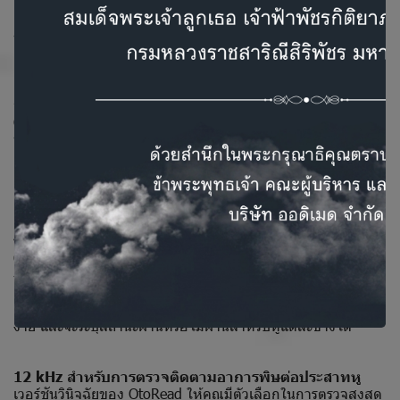
ความเร็วและความแม่นยำถือเป็นสิ่งสำคัญในการตรวจ OAE โดย
เฉพาะอย่างยิ่งในการตรวจคัดกรองทารกแรกเกิด ขั้นตอนการ
ทำงานของ OtoRead ได้รับการปรับให้เหมาะสมเพื่อทำให้การ
ตรวจของคุณง่ายขึ้น
ออกแบบโดยคำนึงถึงหลักสรีรศาสตร์
OtoRead ได้รับการออกแบบตามหลักสรีรศาสตร์เพื่อการยึดเกาะ
ที่เหมาะสมที่สุด มีขนาดเล็ก พกพาสะดวก และมีรูปร่างที่สามารถ
ควบคุมได้ด้วยมือเดียว หรือเพลิดเพลินกับอิสระในการใช้งานแบบ
แฮนด์ฟรีโดยใช้ตะขอ OtoRead ช่วยให้คุณรักษาเสถียรภาพของ
อุปกรณ์ในขณะที่คุณเตรียมคนไข้ได้
พิมพ์ผลลัพธ์ได้อย่างรวดเร็ว
OtoRead ช่วยให้คุณพิมพ์ผลการตรวจได้อย่างรวดเร็วและ
ง่ายดาย ทางเลือกหนึ่งคือ OtoRead สามารถติดตั้งเครื่องพิมพ์เท
อร์มอลขนาดเล็กได้ การพิมพ์หรือถ่ายโอนข้อมูลไปยัง
คอมพิวเตอร์สามารถทำได้ผ่าน Bluetooth ข้อมูลการตรวจอ่าน
ง่าย และจะระบุสถานะผ่านหรือไม่ผ่านสำหรับหูแต่ละข้างได้
12 kHz สำหรับการตรวจติดตามอาการพิษต่อประสาทหู
เวอร์ชันวินิจฉัยของ OtoRead ให้คุณมีตัวเลือกในการตรวจสูงสุด