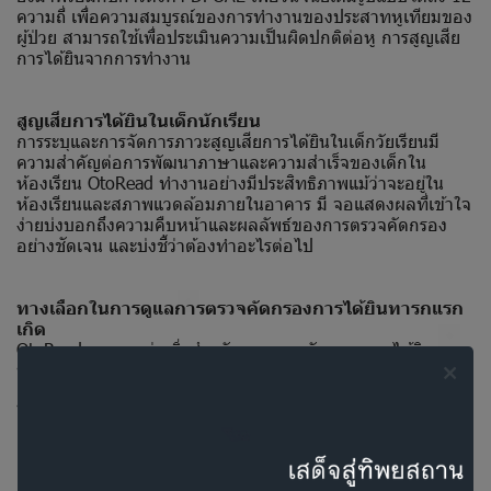
ความถี่ เพื่อความสมบูรณ์ของการทำงานของประสาทหูเทียมของ
ผู้ป่วย สามารถใช้เพื่อประเมินความเป็นผิดปกติต่อหู การสูญเสีย
การได้ยินจากการทำงาน
สูญเสียการได้ยินในเด็กนักเรียน
การระบุและการจัดการภาวะสูญเสียการได้ยินในเด็กวัยเรียนมี
ความสำคัญต่อการพัฒนาภาษาและความสำเร็จของเด็กใน
ห้องเรียน OtoRead ทำงานอย่างมีประสิทธิภาพแม้ว่าจะอยู่ใน
ห้องเรียนและสภาพแวดล้อมภายในอาคาร มี จอแสดงผลที่เข้าใจ
ง่ายบ่งบอกถึงความคืบหน้าและผลลัพธ์ของการตรวจคัดกรอง
อย่างชัดเจน และบ่งชี้ว่าต้องทำอะไรต่อไป
ทางเลือกในการดูแลการตรวจคัดกรองการได้ยินทารกแรก
เกิด
OtoRead เหมาะอย่างยิ่งสำหรับการตรวจคัดกรองการได้ยินของ
ทารกแรกเกิด โดยนำเสนอเกณฑ์การผ่านและไม่ผ่านที่กำหนดไว้
ล่วงหน้า และอินเทอร์เฟซผู้ใช้ที่ใช้งานง่ายพร้อมหน้าจอสีเพื่อ
ให้การตีความผลลัพธ์ที่ง่ายขึ้น
การออกแบบที่ใส่ใจเพื่อรองรับขั้นตอนการทำงานของคุณ