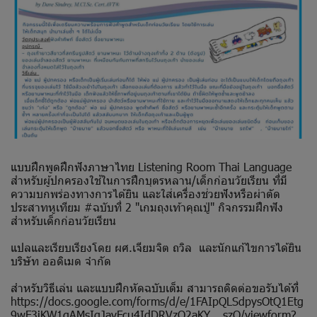
แบบฝึกพูดฝึกฟังภาษาไทย Listening Room Thai Language
สำหรับผู้ปกครองใช้ในการฝึกบุตรหลาน/เด็กก่อนวัยเรียน ที่มี
ความบกพร่องทางการได้ยิน และใส่เครื่องช่วยฟังหรือผ่าตัด
ประสาทหูเทียม #ฉบับที่ 2 "เกมถุงเท้าคุณปู่" กิจกรรมฝึกฟัง
สำหรับเด็กก่อนวัยเรียน
แปลและเรียบเรียงโดย ผศ.เจียมจิต ถวิล และนักแก้ไขการได้ยิน
บริษัท ออดิเมด จํากัด
สำหรับวิธีเล่น และแบบฝึกหัดฉบับเต็ม สามารถติดต่อขอรับได้ที่
https://docs.google.com/forms/d/e/1FAIpQLSdpysOtQ1Etg
9wF3iKW1gAMsIgJavFcu4IdDRVzQ2aKY__szQ/viewform?