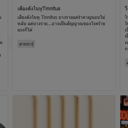
เสียงดังในหูTinnitus
โ
น
เสียงดังในหู Tinnitus บางรายแค่รำคาญนอนไม่
โ
หลับ แต่บางราย...อาจเป็นสัญญาณของโรคร้าย
ใ
แรงก็ได้
เ
ก
ท
ัน
เ
สาระน่ารู้
ก
บ
ส