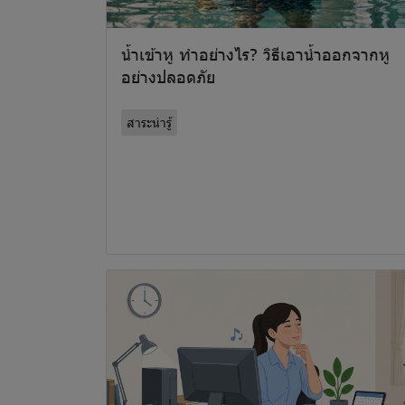
น้ำเข้าหู ทำอย่างไร? วิธีเอาน้ำออกจากหู
อย่างปลอดภัย
สาระน่ารู้