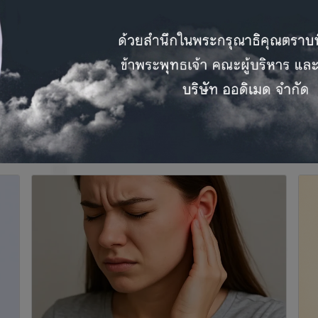
โ
สาระน่ารู้
บทความน่ารู้ด้านอุปกรณ์ช่วยการได้ยิน
พ
ไ
ส
แ
เ
ช
ส