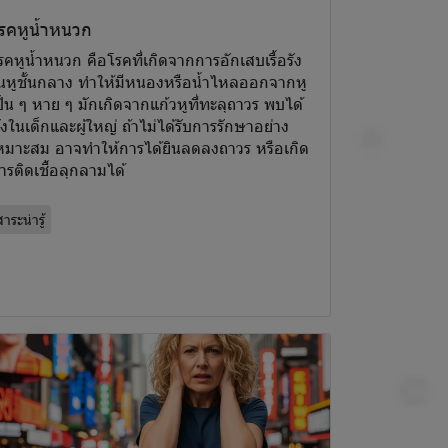
รคหูน้ำหนวก
รคหูน้ำหนวก คือโรคที่เกิดจากการอักเสบเรื้อรัง
นหูชั้นกลาง ทำให้มีหนองหรือน้ำไหลออกจากหู
ป็น ๆ หาย ๆ มักเกิดจากแก้วหูที่ทะลุถาวร พบได้
ั้งในเด็กและผู้ใหญ่ ถ้าไม่ได้รับการรักษาอย่าง
หมาะสม อาจทำให้การได้ยินลดลงถาวร หรือเกิด
ารติดเชื้อลุกลามได้
าระน่ารู้