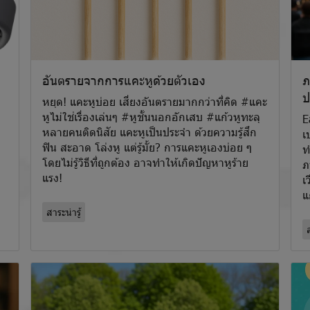
อันตรายจากการแคะหูด้วยตัวเอง
ภ
ป
หยุด! แคะหูบ่อย เสี่ยงอันตรายมากกว่าที่คิด #แคะ
หูไม่ใช่เรื่องเล่นๆ #หูชั้นนอกอักเสบ #แก้วหูทะลุ
E
หลายคนติดนิสัย แคะหูเป็นประจำ ด้วยความรู้สึก
เ
ฟิน สะอาด โล่งหู แต่รู้มั้ย? การแคะหูเองบ่อย ๆ
ท
โดยไม่รู้วิธีที่ถูกต้อง อาจทำให้เกิดปัญหาหูร้าย
ภ
แรง!
เ
แ
สาระน่ารู้
ส