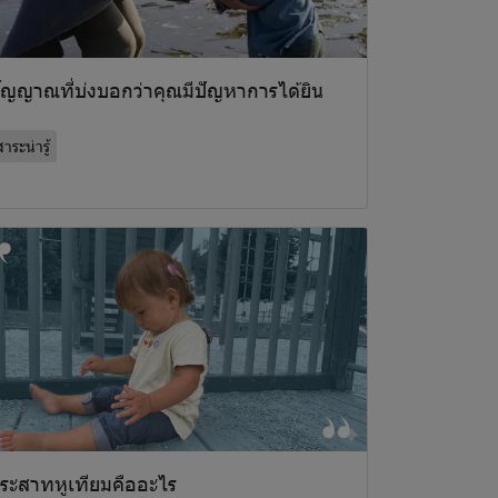
ัญญาณที่บ่งบอกว่าคุณมีปัญหาการได้ยิน
าระน่ารู้
ระสาทหูเทียมคืออะไร