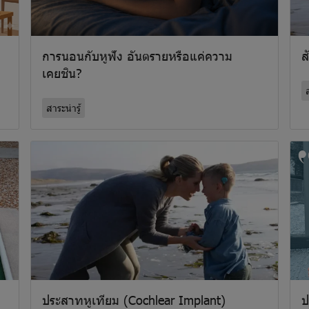
การนอนกับหูฟัง อันตรายหรือแค่ความ
ส
เคยชิน?
ส
สาระน่ารู้
ประสาทหูเทียม (Cochlear Implant)
ป