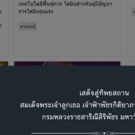
เทคโนโลยีฟื้นฟูการ ได้ยินสำหรับผู้มีปัญหา
การได้ยินรุนแรง
ส
ง
ง
สาระน่ารู้
Oticon Intent
เ