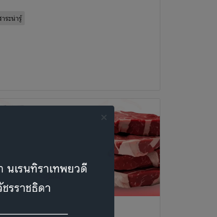
าระน่ารู้
ลิกกินหมูดิบ ป้องกันหูดับ