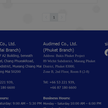
1
o., Ltd.
Audimed Co., Ltd.
ช
Mai Branch)
(Phuket Branch)
7 A2 Building, beneath
Address: Bukis Phuket Project
el, Chang PhueakRoad,
89 Wichit Subdistrict, Mueang Phuket
district, Mueang Chiang Mai
District, Phuket 83000,
iang Mai 50200
Zone B, 2nd Floor, Room 8 (2-8)
 221 939,
Tel: +66 53 221 939,
80 6600
+66 87 180 6600
ours:
Business Hours:
aturday: 9:00 AM – 5:30 PM
10:00 AM – 6:00 PM
Monday – Saturday