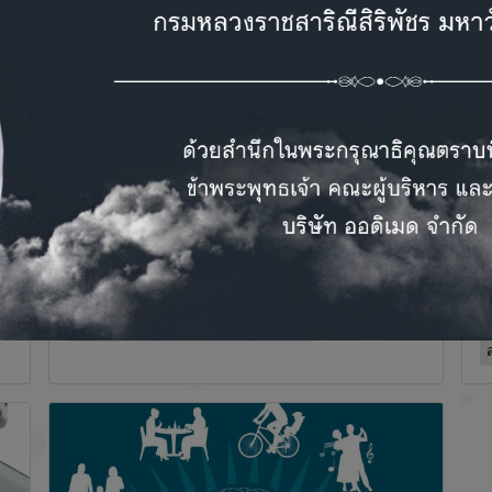
หูดับฉับพลันอย่านิ่งนอนใจ
เ
อาการประสาทหูเสื่อมชนิดเฉียบพลัน หรือ
โ
Sudden HearingLOรร จะมีช่วงเวลาวิกฤต
จ
(Golden hour) ที่ต้องมาพบแพทย์อย่างเร่งด่วน
เ
ภายใน 24-48 ชั่วโมงแรกหรือเ ร็วที่สุดเท่าที่จะ
2
ทำได้ หากได้รับการรักษาอย่างเหมาะสม จะมี
ช
โอกาสที่จะกลับมาได้ยินเป็นปกติได้
1
6
สาระน่ารู้
บทความน่ารู้ด้านการได้ยิน
ส