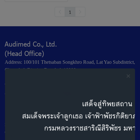
1
Audimed Co., Ltd.
(Head Office)
Address: 100/101 Thetsaban Songkhro Road, Lat Yao Subdistrict,
Chatuchak District, Bangkok 10900,
Tel: +66 2 953 8033
(Auto Attendant)
Business Hours:
Monday – Friday: 8:30 AM – 4:30 PM
Saturday: 9:00 AM – 4:30 PM
Closed on Sundays