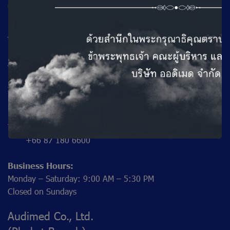
Audimed Co., Ltd.
(Chiang Mai Branch)
Address: 177 A2 Building, beneath Mercure Hotel, Chang
PhueakRoad,
Si Phum Subdistrict, Mueang Chiang Mai District, Chiang
Mai 50200
Tel: +66 53 221 939,
+66 87 180 6600
Business Hours:
Monday – Saturday: 9:00 AM – 5:30 PM
Closed on Sundays
Audimed Co., Ltd.