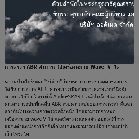
แนะนำให้ใช้ตรวจการเคลื่อนไหวของเยื่อแก้วหูแบบความถี่สูง
(โพรบ โทน 1,000 Hz) สำหรับการประเมินการได้ยินของทารก
แรกเกิดและทารก คุณสามารถเลือกโทนเสียงของโพรบและช่วง
ความดันอากาศได้อย่างง่ายดาย ในระหว่างเซสชั่นหนึ่ง สามารถ
รับผลการตรวจได้สูงสุด 4 อันด้วยการตั้งค่าที่แตกต่างกัน ระบบ
สามารถหยุดการตรวจโดยอัตโนมัติเมื่อตรวจพบความดันสูงสุด
ของแก้วหู ช่วยลดเวลาในการตรวจและป้องกันหูจากแรงดันเกิน
การตรวจ ABR สามารถใส่เครื่องหมาย Wave V ได้
หากผู้ป่วยได้รับผล "ไม่ผ่าน" ในระหว่างการตรวจคัดกรองการ
ได้ยิน การตรวจ ABR ควรจะประเมินด้วยการตรวจแบบวินิจฉัย
ทางการได้ยิน ในกรณีนี้ Audio-SMART จะมีประโยชน์มากเพราะ
คุณสามารถบันทึกคลื่น ABR ด้วยความเข้มของการกระตุ้นที่แตก
ต่างกันในระหว่างการตรวจครั้งหนึ่ง โดยสามารถกำหนด
เครื่องหมาย wave V ได้ และมีตารางแสดงค่า อุปกรณ์มีการ
แสดงตำแหน่งการติดอิเล็กโทรดและสามารถเปลี่ยนตำแหน่งอิ
เล็กโทรดได้