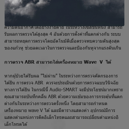
แนะนำให้ใช้ตรวจการเคลื่อนไหวของเยื่อแก้วหูแบบความถี่สูง
(โพรบ โทน 1,000 Hz) สำหรับการประเมินการได้ยินของทารก
แรกเกิดและทารก คุณสามารถเลือกโทนเสียงของโพรบและช่วง
ความดันอากาศได้อย่างง่ายดาย ในระหว่างเซสชั่นหนึ่ง สามารถ
รับผลการตรวจได้สูงสุด 4 อันด้วยการตั้งค่าที่แตกต่างกัน ระบบ
สามารถหยุดการตรวจโดยอัตโนมัติเมื่อตรวจพบความดันสูงสุด
ของแก้วหู ช่วยลดเวลาในการตรวจและป้องกันหูจากแรงดันเกิน
การตรวจ ABR สามารถใส่เครื่องหมาย Wave V ได้
หากผู้ป่วยได้รับผล "ไม่ผ่าน" ในระหว่างการตรวจคัดกรองการ
ได้ยิน การตรวจ ABR ควรจะประเมินด้วยการตรวจแบบวินิจฉัย
ทางการได้ยิน ในกรณีนี้ Audio-SMART จะมีประโยชน์มากเพราะ
คุณสามารถบันทึกคลื่น ABR ด้วยความเข้มของการกระตุ้นที่แตก
ต่างกันในระหว่างการตรวจครั้งหนึ่ง โดยสามารถกำหนด
เครื่องหมาย wave V ได้ และมีตารางแสดงค่า อุปกรณ์มีการ
แสดงตำแหน่งการติดอิเล็กโทรดและสามารถเปลี่ยนตำแหน่งอิ
เล็กโทรดได้