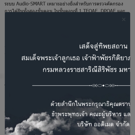
ระบบ Audio-SMART เหมาะอย่างยิ่งสำหรับการตรวจคัดกรอง
การได้ยินทั้งสองขั้นตอน ในขั้นตอนที่ 1 TEOAE, DPOAE และ
การบันทึก Automated ABR ถูกสร้างขึ้นสำหรับกลุ่มเสี่ยงในการ
ตรวจหาผู้ป่วยที่มีอาการเส้นประสาทส่วนปลายทางการได้ยิน
อัลกอริธึมขั้นสูงของการวิเคราะห์การตอบสนองในช่วงความถี่
ช่วยให้สามารถบันทึกภายใต้สภาวะที่ยากลำบากที่มีการรบกวน
ทางแม่เหล็กไฟฟ้าที่มีนัยสำคัญ
เครื่องวิเคราะห์หูชั้นกลางแบบพกพา
Audio-SMART เป็นทางออกที่ดีที่สุดสำหรับการตรวจการได้ยิน
แบบมือถือ ระบบสามารถทำงานในโหมดสแตนด์อโลนได้เป็น
เวลานาน และด้วยหน่วยความจำขนาดใหญ่ ทำให้สามารถบันทึก
ผลได้ไม่จำกัดจำนวน Audio-SMART มาในกระเป๋าน้ำหนักเบา
พกพาสะดวก และเก็บอุปกรณ์และอุปกรณ์เสริมต่างๆได้
การตรวจการเคลื่อนไหวของเยื่อแก้วหูแบบความถี่สูง