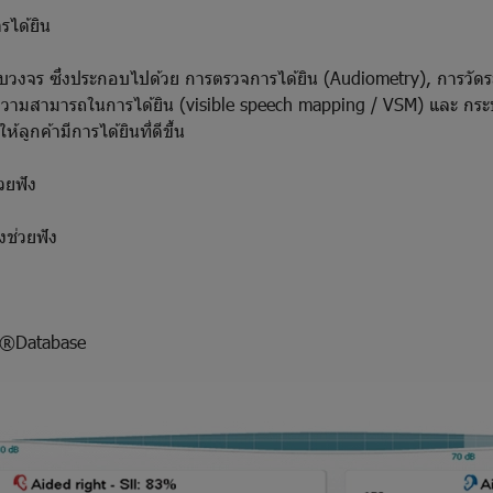
รได้ยิน
บครบวงจร ซึ่งประกอบไปด้วย การตรวจการได้ยิน (Audiometry), การวัดระ
สามารถในการได้ยิน (visible speech mapping / VSM) และ กระบวนกา
้ลูกค้ามีการได้ยินที่ดีขึ้น
ยฟัง
ช่วยฟัง
s®Database