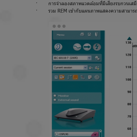
· การจำลองสภาพแวดล้อมที่มีเสียงรบกวนเสมื
· รวม REM เข้ากับแผนภาพแสดงความสามารถในการได