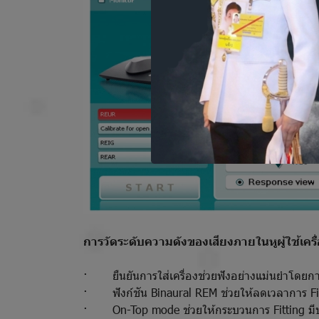
การวัดระดับความดังของเสียงภายในหูผู้ใช้เครื
· ยืนยันการใส่เครื่องช่วยฟังอย่างแม่นยำโดยกา
· ฟังก์ชัน Binaural REM ช่วยให้ลดเวลาการ Fitti
· On-Top mode ช่วยให้กระบวนการ Fitting มีประส