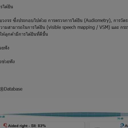
รได้ยิน
บครบวงจร ซึ่งประกอบไปด้วย การตรวจการได้ยิน (Audiometry), การวัดระ
สามารถในการได้ยิน (visible speech mapping / VSM) และ กระบวนกา
้ลูกค้ามีการได้ยินที่ดีขึ้น
ยฟัง
ช่วยฟัง
s®Database