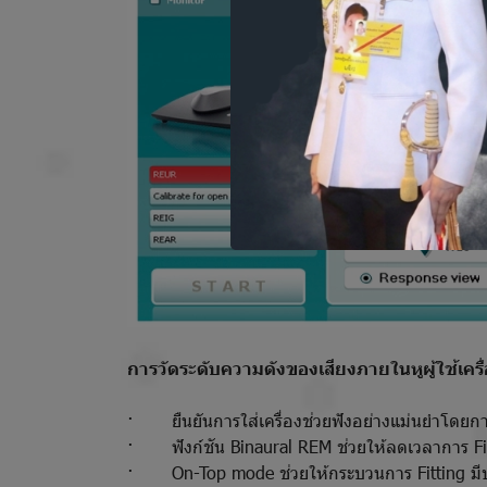
การวัดระดับความดังของเสียงภายในหูผู้ใช้เครื
· ยืนยันการใส่เครื่องช่วยฟังอย่างแม่นยำโดยกา
· ฟังก์ชัน Binaural REM ช่วยให้ลดเวลาการ Fitti
· On-Top mode ช่วยให้กระบวนการ Fitting มีประส