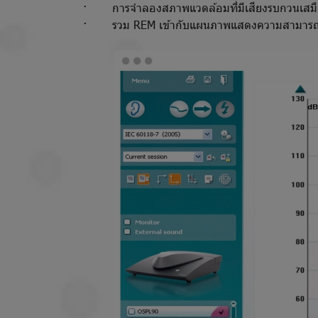
· การจำลองสภาพแวดล้อมที่มีเสียงรบกวนเสมื
· รวม REM เข้ากับแผนภาพแสดงความสามารถในการได