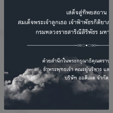
ใหม่ เครื่องช่วยฟังรุ่น Muse iQ แบบชารังไฟฟ้าได้
ㆍช่วยเพิ่มคุณภาพของเสียงให้การฟังที่เสมือนจริง
ㆍถ่านชาร์จไฟฟ้าที่ใช้งานได้นานที่สุดถึง 30 ชั่วโมง เพื่อให้ได้
ประโยชะนีในการฟังสูงสุดจากการรับส่ง
สัญญาณ
ㆍแท่นชาร์จไฟฟ้ามีขนาดเล็ก
ㆍใช้เวลาชาร์จเพียง 15 นาที
ㆍแท่นชาร์จแบบ Al-in-one ให้คนไข้ใช้งนอย่างสะควก เพียงนำ
เครื่องออกจากแท่นซาร์จก็ใช้งานได้ทันที
ㆍเครื่องช่วยฟังรุ่นแรกที่มี CROS system สำหรับผู้ที่สูญเสียการ
ได้ยินข้างเตียว ( single-sided hearing loss)
ACUITY IMMERSION
นำการได้ยินกลับมา
ㆍเข้าถึงการรับฟังเสียงในช่วงความถี่ที่กว้างขึ้น เพื่อรับรู้ถึง
ลักษณะทางกายภาพของเสียงที่อยู่ในสิ่งแวดล้อม
ㆍสำหรับ Muse iQ แบบ CIC จะไห้รับประโยชน์จากตำแหน่งการ
วางไมโครโฟน ที่ช่วยเพิ่มประสิทธิภาพ การรับรายจะเอียดของ
เสียงความถี่สูง ทำให้เสียงมืคุณภาพดีขึ้นและรู้ทิตทางของเสียงที่
อยู่ในสิ่งแวดล้อม