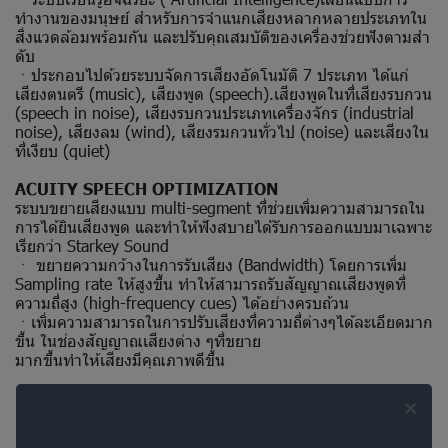
ทำงานของมนุษย์ สำหรับการจำแนกเสียงหลากหลายประเภทใน
สิ่งแวดล้อมพร้อมกัน และปรับคุณสมบัติของเครื่องช่วยฟังตามสำ
ดับ
ㆍประกอบไปด้วยระบบจัดการเสียงอัดโนมัติ 7 ประเภท ได้แก่
เสียงตนตรี (music), เสียงพูด (speech).เสียงพูดในที่เสียงรบกวน
(speech in noise), เสียงรบกวนประเภทเครื่องจักร (industrial
noise), เสียงลม (wind), เสียงรมกวนทั่วไป (noise) และเสียงใน
ที่เงียบ (quiet)
ACUITY SPEECH OPTIMIZATION
ระบบขยายเสียงแบบ multi-segment ที่ช่วยเพิ่มความสามารถใน
การได้ยินเสียงพูด และทำให้ฟังสบายได้รับการออกแบบมาเฉพาะ
เรียกว่า Starkey Sound
ㆍ ขยายความกว้างในการรับเสียง (Bandwidth) โดยการเพิ่ม
Sampling rate ให้สูงขึ้น ทำให้สามารถรับสัญญาณเสียงพูดที่
ความถี่สูง (high-frequency cues) ได้อย่างครบถ้วน
ㆍเพิ่มความสามารถในการปรับเสียงที่ความถี่ต่างๆได้ละเอียดมาก
ขึ้น ในช่องสัญญาณเสียงต่าง ๆที่ขยาย
มากขึ้นทำให้เสียงมีคุณภาพดีขึ้น
NEW MUSE iQ RIC RECHARGEABLE