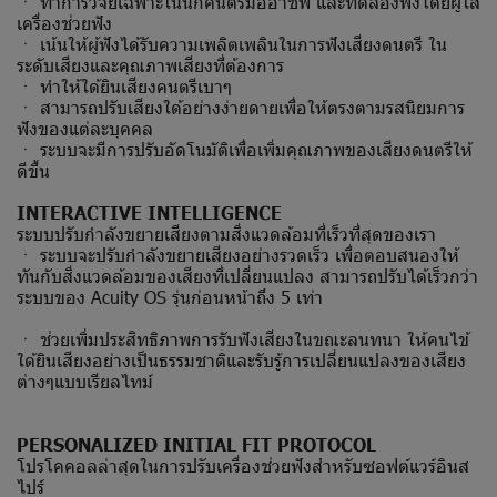
ㆍ ทำการวิจัยเฉพาะในนักคนตรีมืออาชีพ และทดลองฟังโดยผู้ใส่
เครื่องช่วยฟัง
ㆍ เน้นให้ผู้ฟังได้รับความเพลิตเพลินในการฟังเสียงดนตรี ใน
ระดับเสียงและคุณภาพเสียงที่ต้องการ
ㆍ ทำให้ใด้ยินเสียงคนตรีเบาๆ
ㆍ สามารถปรับเสียงใด้อย่างง่ายดายเพื่อให้ตรงตามรสนิยมการ
ฟังของแต่ละบุคคล
ㆍ ระบบจะมีการปรับอัดโนมัติเพื่อเพิ่มคุณภาพของเสียงดนตรีให้
ดีขึ้น
INTERACTIVE INTELLIGENCE
ระบบปรับกำลังขยายเสียงตามสิ่งแวดล้อมที่เร็วที่สุดของเรา
ㆍ ระบบจะปรับกำลังขยายเสียงอย่างรวดเร็ว เพื่อตอบสนองให้
ทันกับสิ่งแวดล้อมของเสียงที่เปลี่ยนแปลง สามารถปรับได้เร็วกว่า
ระบบของ Acuity OS รุ่นก่อนหน้าถึง 5 เท่า
ㆍ ช่วยเพิ่มประสิทธิภาพการรับฟังเสียงในขณะลนทนา ให้คนไข้
ใด้ยินเสียงอย่างเป็นธรรมชาติและรับรู้การเปลี่ยนแปลงของเสียง
ต่างๆแบบเรียลไทม์
PERSONALIZED INITIAL FIT PROTOCOL
โปรโคคอลล่าสุดในการปรับเครื่องช่วยฟังสำหรับซอฟต์แวร์อินส
ไปร์