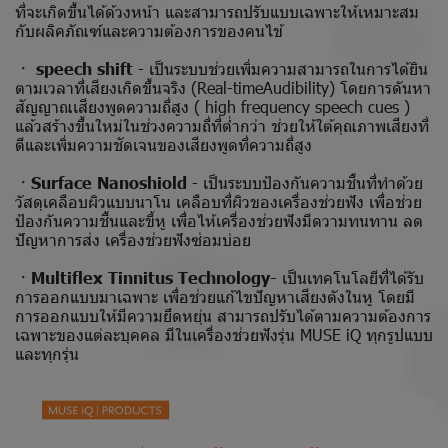
ที่จะเกิดขึ้นได้ด้วงหน้า และสามารถปรับแบบเฉพาะให้เหมาะสม
กับผลิคภัณฑ์และความต้องการของคนไข้
ㆍ speech shift
- เป็นระบบช่วยเพิ่มความสามารถในการได้ยิน
ตามเวลาที่เสียงเกิดขึ้นจริง (Real-timeAudibility) โดยการดันหา
สัญญาณเสียงพูดความถี่สูง ( high frequency speech cues )
แล้วสร้างขึ้นใหม่ในช่วงความถี่ที่ต่ำกว่า ช่วยให้ใต้คุณภาพเสียงที่
ตีและเพิ่มความชัดเจนของเสียงพูดที่ความถี่สูง
ㆍSurface Nanoshiold
- เป็นระบบป้องกันความชื้นที่ทำด้วย
วัสดุเคลือบผิวแบบนาโน เคลือบที่ผิวของเครื่องช่วยฟัง เพื่อช่วย
ป้องกันความชื้นและขี้หู เพื่อไห้เครื่องช่วยฟังมีดวามทนทาน ลด
ปัญหาการส่ง เครื่องช่วยฟังซ่อมบ่อย
ㆍMultiflex Tinnitus Technology-
เป็นเทคโนโลยีที่ได้รับ
การออกแบบมาเฉพาะ เพื่อช่วยแก้ไขปัญหาเสียงตังในหู โดยมี
การออกแบบให้มีความยึดหยุ่น สามารถปรับได้ตามความต้องการ
เฉพาะของแต่ละบุคคล มีในเครื่องช่วยฟังรุ่น MUSE iQ ทุกรูปแบบ
และทุกรุ่น