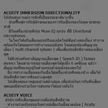
ACUITY IMMERSION DIRECTIONALITY
ให้ประสบการณ์การฟังที่เป็นธรรมชาติมากขึ้น
ㆍ ช่วยฟื้นฟูการรับรู้ลักษณะของการรับเสียงของใบหูตามชรรม
ชาติ
ㆍ มีในเครื่องช่วยฟังรุ่น Muse IQ ทุกรุ่น ที่มี Directional
microphones
ㆍ ไมโครโฟนรับเสียงแบบปรับเองอัดโนมัติอย่างต่อเนื่อง ทำงาน
พร้อมกันโตยแยกการทำงานแบบอิสระ ในแต่ละช่องสัญญาณ
เสียง ( multi cihannel syteam ) เพื่อเพิ่มประสิทธิภาพของเสียง
พูด
ㆍใช้ตัวช่วยคันหาสัญญาณเสียงพูด ( Speech ID ) ในขณะ
สนทนา โดยสามารถขยายเสียงพูดได้สูงถึง 6 เดซิเบล แม้ว่า
สัญญาณที่พบจะอยู่ในตำแหน่งต้านหลังของดนไข้
ㆍมีการทำงานเชื่อมต่อกันเมื่อใส่เครื่องช่วยฟังสองข้าง เพื่อให้
ประสิทธิภาพการฟังอย่างสูงสุด
ㆍให้เสียงคุณภาพสูงอย่างสม่ำเสมอ เพื่อช่วยในการรับฟังเสียง
พูดและมีส่วนร่วมในการสนทนาได้อย่างมั่นใจ
ACUITY VOICE
ชให้การฟังเสียงพูดอย่างเต็มประสิทธิภาพ
ㆍทำงานร่วมกับระบบวิเคราะห์เสียงในสิ่งแวดล้อม ( Acuity