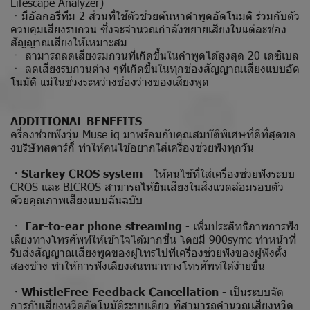
Lifescape Analyzer)
ㆍมีอัลกอรีทึม 2 ส่วนที่ใช้ตัวช่วยต้นหาดำพูดอัดโนมติ ร่วมกับตัว
ควบคุมเสียงรบกวน ซึ่งจะจำนวณกำลังขยายเสียงในแต่ละช่อง
สัญญาณเสียงให้เหมาะสม
ㆍ สามารถลดเสียงรมกวนที่เกิดขึ้นในคำพูดได้สูงสุด 20 เดซิเบล
ㆍ ลดเสียงรบกวนต่าง ๆที่เกิดขึ้นในทุกช่องสัญญาณเสียงแบบอัด
โนมัติ แม้ในช่วงระหว่างช่องว่างของเสียงพูด
ADDITIONAL BENEFITS
ครื่องช่วยฟังวุ่น Muse iq มาพร้อมกับคุณสมบัติพิเศษที่ดีที่สุดขอ
งบริษัทสตาร์ก็ ทำให้คนไข้อยากใส่เครื่องช่วยฟังทุกวัน
ㆍStarkey CROS system
- ให้คนไข้ที่ใส่เครื่องช่วยฟังระบบ
CROS และ BICROS สามารถไห้ยินเสียงในสิ่งแวดล้อมรอบตัว
ด้วยคุณภาพเสียงแบบฉันฉบับ
ㆍ Ear-to-ear phone streaming
- เพิ่มประสิทธิภาพการฟัง
เสียงทางโทรศัพท์ให้เข้าใจได้มากขึ้น โดยมี 900symc ทำหน้าที่
รับส่งสัญญาณเสียงพูดของผู้โทรไปที่เครื่องช่วยฟังของผู้ฟังตั้ง
สองข้าง ทำให้การฟังเลียงสนทนาทางโทรศัพท์ใด้ง่ายขึ้น
ㆍWhistleFree Feedback Cancellation
- เป็นระบบจัต
การกับเสียงหวีตอัตโนมัติระบบเดียว ที่สามารถคำนวณเสียงหวีด