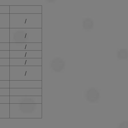
/
/
/
/
/
/