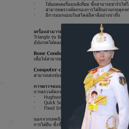
· ใช้แบตเตอรี่แบบลิเทียม ซึ่งสามารถชาร์จไฟไ
· สามารถตรวจคัดกรองการได้ยินผ่านกระดูกพร้
· มีการออกแบบในสไตล์อิตาลีอย่างน่าทึ่ง
เครื่องสามารถอัปเกรดได้
Triangle รุ่น Basic เป็นเครื่องตรวจคัดกรองการได้ย
อัปเกรดได้ตลอดเวลาด้วย licenses เพิ่มเติม
Bone Conduction license
เพื่อให้สามารถตรวจคัดกรองการได้ยินด้วยเสียงบร
Computer-connectivity license
สามารถส่งข้อมูลผลตรวจไปเก็บไว้ในฐานข้อมูลใ
การตรวจแบบอัตโนมัติ
การตรวจคัดกรองการได้ยินด้วยเสียงบริสุทธิ์แบบ
· Hughson- Westlake
· Quick Search
· Fixed Intensity
นอกจากเทคนิคการตรวจแบบ Hughson- Westlake ที
การได้ยิน ซึ่งขึ้นอยู่กับการตอบสนองแรกที่เริ่มต้นจ