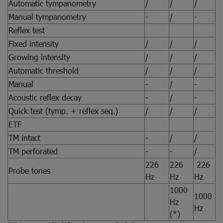
Automatic tympanometry
/
/
/
Manual tympanometry
-
/
-
Reflex test
Fixed intensity
/
/
/
Growing intensity
/
/
/
Automatic threshold
/
/
/
Manual
-
/
-
Acoustic reflex decay
-
/
-
Quick test (tymp. + reflex seq.)
/
/
/
ETF
TM intact
-
/
/
TM perforated
-
-
/
226
226
226
Probe tones
Hz
Hz
Hz
1000
1000
Hz
Hz
(*)