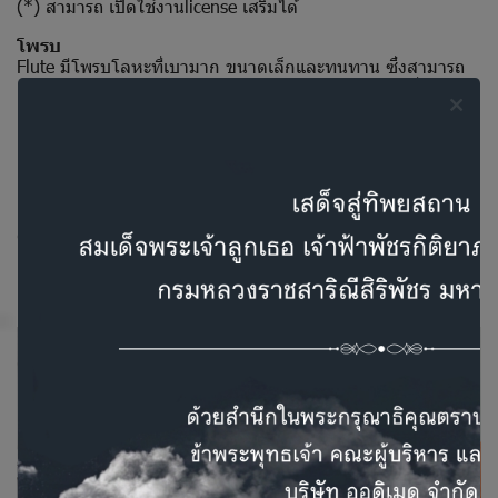
(*) สามารถ เปิดใช้งานlicense เสริมได้
โพรบ
Flute มีโพรบโลหะที่เบามาก ขนาดเล็กและทนทาน ซึ่งสามารถ
ถอดประกอบและทำความสะอาดได้อย่างรวดเร็ว โพรบเชื่อมต่อ
กับกล่องควบคุมขนาดเล็ก ซึ่งคุณสามารถเลือกหูข้างที่จะตรวจ
และเริ่มการสอบได้บนกล่องควบคุม
การใช้งานร่วมกับ NOAH และ MAESTRO
เพียงเชื่อมต่อ Flute เข้ากับพอร์ต USB บนคอมพิวเตอร์ของคุณ
(ไม่จำเป็นต้องใช้ไดรเวอร์) คุณก็สามารถถ่ายโอนผลการตรวจไป
ยังฐานข้อมูล Maestro หรือ Noah ของคุณได้ ด้วยคุณสมบัติ
Live View คุณสามารถดูภาพรวมของการตรวจที่กำลังดำเนินการ
อยู่ได้บนจอแสดงผลคอมพิวเตอร์