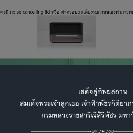
 ซึ่งจะมี noise-cancelling lid หรือ ผ่าครอบลดเสียงรบกวนขณะทำการท