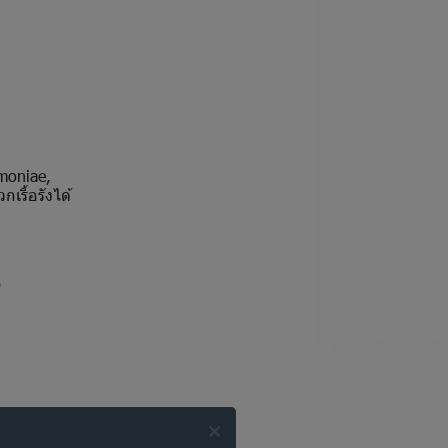
moniae,
รื้อรังได้
)