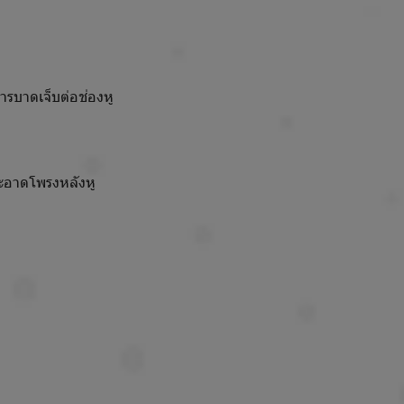
การบาดเจ็บต่อช่องหู
สะอาดโพรงหลังหู