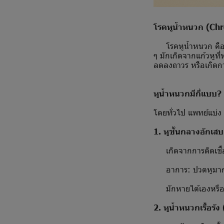
โรคหูน้ำหนวก (Ch
โรคหูน้ำหนวก คือโรค
ๆ มักเกิดจากแก้วหูที
ลดลงถาวร หรือเกิดกา
หูน้ำหนวกมีกี่แบบ?
โดยทั่วไป แพทย์แบ่ง
1. หูชั้นกลางอักเ
เกิดจากการติดเชื้
อาการ: ปวดหูมาก มี
มักหายได้เองหรือห
2. หูน้ำหนวกเรื้อ