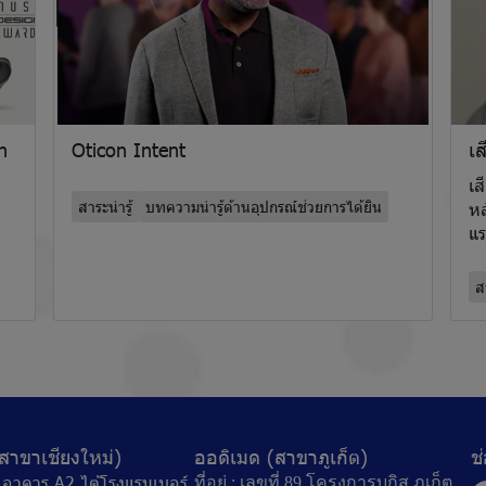
n
Oticon Intent
เส
เส
สาระน่ารู้
บทความน่ารู้ด้านอุปกรณ์ช่วยการได้ยิน
หล
แร
สา
สาขาเชียงใหม่)
ออดิเมด (สาขาภูเก็ต)
ช
77 อาคาร A2 ไต้โรงแรมเบอร์
ที่อยู่ : เลขที่ 89 โครงการบูกิส ภูเก็ต