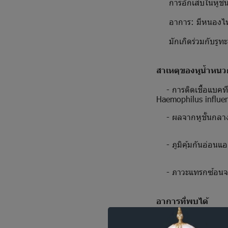
การอักเสบในหูชั้นก
อาการ: มีหนองไหลออ
มักเกิดร่วมกับรูทะลุ
สาเหตุของหูน้ำหนว
- การติดเชื้อแบคทีเ
Haemophilus influen
- ผลจากหูชั้นกลางอั
- ภูมิคุ้มกันอ่อนแอ
- ภาวะแทรกซ้อนจา
อาการที่พบได้
มีหนองหรือน้ำมีกล