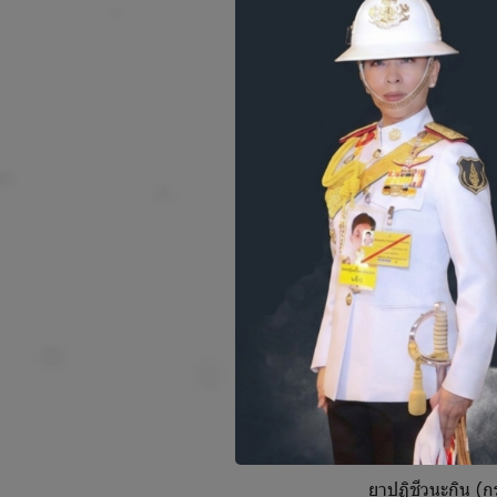
การได้ยินลดลง
อาจได้ยินเสียงดังใน
ไม่ค่อยปวดหู เว้นแต
การตรวจวินิจฉัย
ใช้เครื่องส่องหู (
ตรวจการได้ยิน (au
ในบางราย แพทย์อาจเ
การรักษา
1. ใช้ยา
ยาหยอดหูฆ่าเชื้อ เ
ยาปฏิชีวนะกิน (กรณ