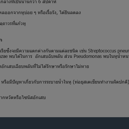
ลางที่เป็นนานกว่า 6 สัปดาห์
กจากหูบ่อย ๆ หรือเรื้อรัง, ได้ยินลดลง
ถาวรที่แก้วหู
ก
รียซึ่งจะมีความแตกต่างกันตามแต่ละชนิด เช่น Streptococcus pneu
zae พบได้ในการ อักเสบฉับพลัน ส่วน Pseudomonas พบในหูน้ำหนวกเ
กเสบเฉียบพลันที่ไม่ได้รักษาหรือรักษาไม่หาย
 หรือมีปัญหาเกี่ยวกับการระบายน้ำในหู (ท่อยูสเตเชียนทำงานผิดปกติ
กหวัดหรือไซนัสอักเสบ
ิ่นเหม็นไหลออกจากหู