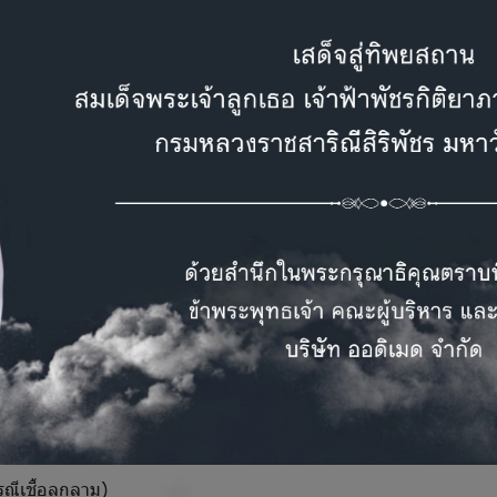
หู (tinnitus)
่ติดเชื้อรุนแรง
otoscope) ตรวจดูภายในหู
diometry) ถ้าได้ยินลดลง
ก็บตัวอย่างหนองเพื่อตรวจเชื้อ
ช่น ciprofloxacin
ีเชื้อลุกลาม)