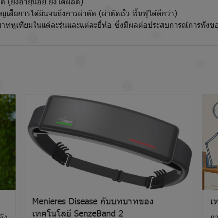
ัด (ยิ่งอายุน้อย ยิ่งได้ผลดี)
สูญเสียการได้ยินจนถึงการผ่าตัด (ผ่าตัดเร็ว ฟื้นฟูได้ดีกว่า)
ทหูเทียมในแต่ละรุ่นและแต่ละยี่ห้อ ซึ่งมีผลต่อประสบการณ์การฟังของ
Menieres Disease กับบทบาทของ
เ
เทคโนโลยี SenzeBand 2
ลัง
กา