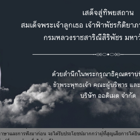
ละการสื่อสารใกล้เคียงเด็กปกติ
ารได้ยินอย่างรุนแรง
โดยเฉพาะผู้ที่ใช้เครื่องช่วยฟังแล้วไม่ได้ผล หร
2 ขวบ
ที่มีระดับการสูญเสียการได้ยินมากกว่า 90 เดซิเบล ทั้งนี้ต้อ
รับการผ่าตัด
ยจำเป็นต้องผ่านการตรวจประเมินหลายด้าน ได้แก่
มพิวเตอร์ (CT Scan) ของหูชั้นใน
ารตรวจร่างกายทั่วไป
จโดยจิตแพทย์หรือนักจิตวิทยา
มีความสำคัญ เพื่อพิจารณาความพร้อมทั้งด้านร่างกาย สติปัญญา อารมณ
ในการใช้ประสาทหูเทียม
ระสิทธิภาพของประสาทหูเทียม
งานอาจแตกต่างกันไปในแต่ละบุคคล โดยขึ้นอยู่กับหลายปัจจัย เช่น
ความสามารถในการแยกแยะเสียงก่อนการผ่าตัด
ียการได้ยิน (บางโรคอาจเป็นข้อจำกัดในการผ่าตัด)
งภาษาและการฟังมาก่อน จะได้รับประโยชน์มากกว่าผู้ที่สูญเสียการได้ยินต