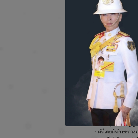
พัฒนาการด้านการฟังแ
-
ผู้ใหญ่ที่สูญเสียก
-
เด็กอายุมากกว่า 
อื่นๆ ร่วมด้วย
การประเมินก่อนเข้า
ก่อนการผ่าตัด ผู้ป่ว
- การตรวจเอกซเรย์คอ
- การตรวจเลือดและก
- การประเมินทางจิตใ
- การประเมินเหล่านี้
ส่งผลต่อความสำเร็จ
ปัจจัยที่มีผลต่อป
ประสิทธิภาพในการใช้
- ระดับการรับรู้และ
- สาเหตุของการสูญเส
- ผู้ที่เคยมีทักษะทา