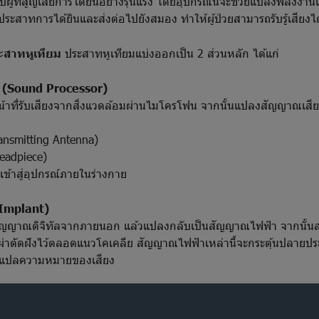
รับผู้ที่สูญเสียการได้ยินอย่างรุนแรง โดยอุปกรณ์นี้จะช่วยแปลงพลังงา
นประสาทการได้ยินและส่งต่อไปยังสมอง ทำให้ผู้ป่วยสามารถรับรู้เสียงได้
สาทหูเทียม
ประสาทหูเทียมแบ่งออกเป็น 2 ส่วนหลัก ได้แก่
 (Sound Processor)
ที่รับเสียงจากสิ่งแวดล้อมผ่านไมโครโฟน จากนั้นแปลงสัญญาณเสียงใ
ransmitting Antenna)
Headpiece)
ข้าสู่อุปกรณ์ภายในร่างกาย
(Implant)
ัญญาณดิจิทัลจากภายนอก แล้วแปลงกลับเป็นสัญญาณไฟฟ้า จากนั้นส่
ที่ผ่าตัดฝังไว้ตลอดแนวโคเคลีย สัญญาณไฟฟ้าเหล่านี้จะกระตุ้นปลายป
่อแปลความหมายของเสียง
บการใช้ประสาทหูเทียม
ประสาทหูเทียมเหมาะสำหรับบุคคลในกลุ่มต่อไ
การได้ยินอย่างรุนแรงตั้งแต่กำเนิด
หากได้รับการผ่าตัดก่อนอายุ 2 ข