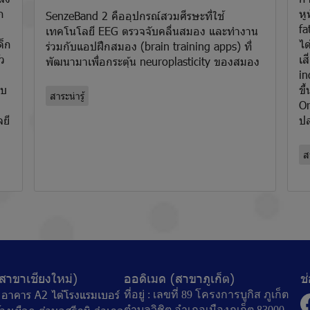
ก
หู
SenzeBand 2 คืออุปกรณ์สวมศีรษะที่ใช้
fa
เทคโนโลยี EEG ตรวจจับคลื่นสมอง และทำงาน
ด็ก
ได
ร่วมกับแอปฝึกสมอง (brain training apps) ที่
ว
เส
พัฒนามาเพื่อกระตุ้น neuroplasticity ของสมอง
in
บบ
ขึ
สาระน่ารู้
Or
ยี
ปล
สา
สาขาเชียงใหม่)
ออดิเมด (สาขาภูเก็ต)
ช
77 อาคาร A2 ไต้โรงแรมเบอร์
ที่อยู่ : เลขที่ 89 โครงการบูกิส ภูเก็ต
ตำบลวิชิต อำเภอเมืองภูเก็ต 83000