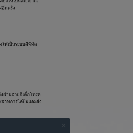
นเสียงให้เป็นสัญญาณ
อีกครั้ง
ห้เป็นระบบดิจิทัล
งผ่านสายอิเล็กโทรด
ระสาทการได้ยินและส่ง
ปนี้
วบ เด็กมีโอกาส