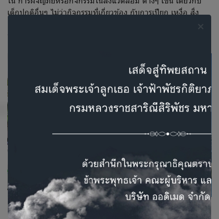
ใน การผจญภัยหรือกิจกรรมในสิ่งแวดล้อม ต่างๆ เช่น เดียวกับ
เด็กปกติอื่นๆ ไม่ว่ากิจกรรมที่เกี่ยวข้อง กับการเปียก เหงื่อ สิ่ง
สกปรก ฝุ่นละออง AB มี เทคโนโลยีกันน้ำที่ไม่เหมือนใครไม่ว่า
จะอยู่ในสถาน การณ์ใดก็ตาม