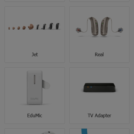
Jet
Real
EduMic
TV Adapter