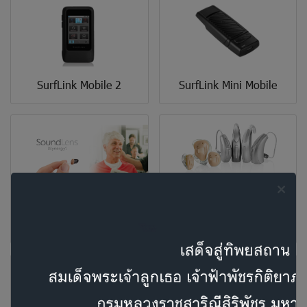
SurfLink Mobile 2
SurfLink Mini Mobile
SoundLens Synergy iQ
Muse iQ Series