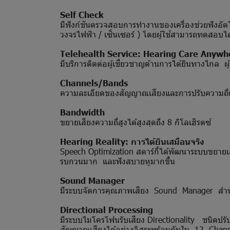
Self Check
มีฟังก์ชันตรวจสอบการทำงานของเครื่องช่วยฟังอัตโน
วงจรไฟฟ้า / เซ็นเซอร์ ) โดยผู้ใช้สามารถทดสอบ
Telehealth Service: Hearing Care Anywh
มีบริการติดต่อผู้เชี่ยวชาญด้านการได้ยินทางไกล ผ
Channels/Bands
ความละเอียดของสัญญาณเสียงและการปรับความถี่เ
Bandwidth
ขยายเสียงความถี่สูงได้สูงสุดถึง 8 กิโลเฮิรตซ์
Hearing Reality: การได้ยินเสมือนจริง
Speech Optimization สตาร์กี้ได้พัฒนาระบบขยายเสี
รบกวนมาก และฟังสบายหูมากขึ้น
Sound Manager
มีระบบจัดการคุณภาพเสียง Sound Manager สำหรับก
Directional Processing
มีระบบไมโครโฟนรับเสียง Directionality ชนิดปร
สัญญาณเสียงได้อย่างอิสระพร้อมกันใน 12 Chann