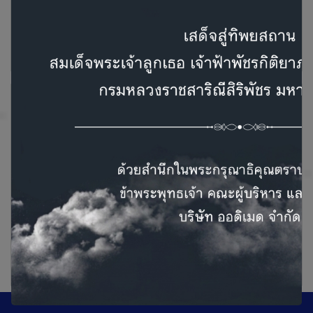
Naida CI Q30
Naida CI M
Oticon Intent
Oticon MORE ศูนย์เครื่อง
ช่วยฟังออดิเมด สาขา
เชียงใหม่