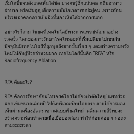
เริ่มโตขึ้นจนสังเกตเห็นได้ชัด บางคนรู้สึกแน่นคอ กลืนอาหาร
ลำบาก หรือเริ่มสูญเสียความมั่นใจเวลาพบปะผู้คน เพราะก้อน
บริเวณลำคอกลายเป็นสิ่งที่มองเห็นได้จากภายนอก
อย่างไรก็ตาม ในยุคที่เทคโนโลยีทางการแพทย์พัฒนาอย่าง
รวดเร็ว โลกของการรักษาโรคไทรอยด์ก็เริ่มเปลี่ยนไปเช่นกัน
ปัจจุบันมีเทคโนโลยีที่ถูกพูดถึงมากขึ้นเรื่อย ๆ และสร้างความหวัง
ใหม่ให้กับผู้ป่วยจำนวนมาก เทคโนโลยีนั้นคือ “RFA” หรือ
Radiofrequency Ablation
RFA คืออะไร?
RFA คือการรักษาก้อนไทรอยด์โดยไม่ต้องผ่าตัดใหญ่ แพทย์จะ
สอดเข็มขนาดเล็กเข้าไปยังบริเวณก้อนโดยตรง ภายใต้การมอง
เห็นผ่านเครื่องอัลตราซาวด์แบบเรียลไทม์ คลื่นความถี่วิทยุจะ
สร้างความร้อนทำลายเนื้อเยื่อของก้อน ทำให้ก้อนค่อย ๆ ฝ่อลง
ตามระยะเวลา