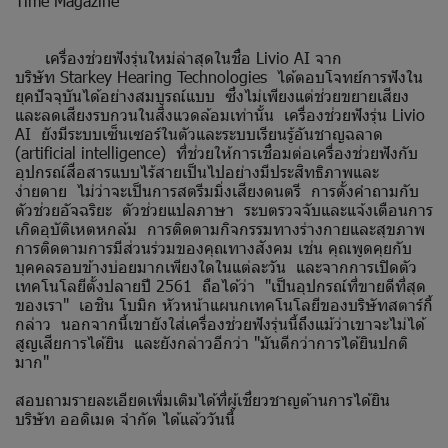
Time Magazine
เครื่องช่วยฟังรุ่นใหม่ล่าสุดในชื่อ Livio AI จาก
บริษัท Starkey Hearing Technologies ได้ตอบโจทย์การฟังใน
ยุคปัจจุบันได้อย่างสมบูรณ์แบบ ซึ่งไม่เพียงแต่ช่วยขยายเสียง
และลดเสียงรบกวนในสิ่งแวดล้อมเท่านั้น เครื่องช่วยฟังรุ่น Livio
AI ยังมีระบบเซ็นเซอร์ในตัวและระบบเรียนรู้อันชาญฉลาด
(artificial intelligence) ที่ช่วยให้การเชื่อมต่อเครื่องช่วยฟังกับ
อุปกรณ์สื่อสารแบบไร้สายเป็นไปอย่างมีประสิทธิภาพและ
ง่ายดาย ไม่ว่าจะเป็นการสตรีมมิ่งเสียงดนตรี การตั้งคำถามกับ
ตัวช่วยอัจฉริยะ ตัวช่วยแปลภาษา ระบตรวจจับและแจ้งเตือนการ
เกิดอุบัติเหตหกล้ม การติดตามกิจกรรมทางร่างกายและสุขภาพ
การติดตามการมีส่วนร่วมของคุณทางสังคม เช่น คุณพูดคุยกับ
บุคคลรอบข้างบ่อยมากเพียงใดในแต่ละวัน และจากการเปิดตัว
เทคโนโลยีตั้งปลายปี 2561 ถือได้ว่า "เป็นอุปกรณ์ที่ขายดีที่สุด
ของเรา" เอชิน โบมิก หัวหน้าแผนกเทคโนโลยีของบริษัทสตาร์กี้
กล่าว นอกจากนี้เขายังใส่เครื่องช่วยฟังรุ่นนี้ถึงแม้ว่าเขาจะไม่ได้
สูญเสียการได้ยิน และยังกล่าวอีกว่า "มันดีกว่าการได้ยินปกติ
มาก"
สอบถามรายละเอียดเพิ่มเติมได้ที่ผู้เชี่ยวชาญด้านการได้ยิน
บริษัท ออดิเมด จำกัด ได้แล้ววันนี้