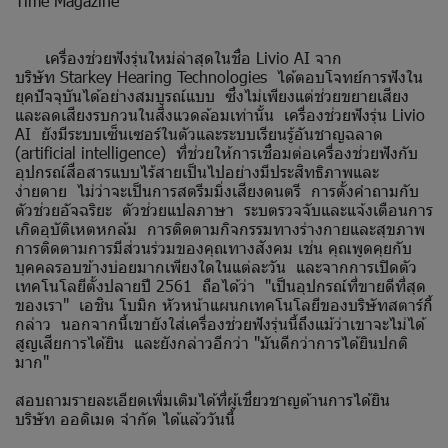
Time Magazine
เครื่องช่วยฟังรุ่นใหม่ล่าสุดในชื่อ Livio AI จาก
บริษัท Starkey Hearing Technologies ได้ตอบโจทย์การฟังใน
ยุคปัจจุบันได้อย่างสมบูรณ์แบบ ซึ่งไม่เพียงแต่ช่วยขยายเสียง
และลดเสียงรบกวนในสิ่งแวดล้อมเท่านั้น เครื่องช่วยฟังรุ่น Livio
AI ยังมีระบบเซ็นเซอร์ในตัวและระบบเรียนรู้อันชาญฉลาด
(artificial intelligence) ที่ช่วยให้การเชื่อมต่อเครื่องช่วยฟังกับ
อุปกรณ์สื่อสารแบบไร้สายเป็นไปอย่างมีประสิทธิภาพและ
ง่ายดาย ไม่ว่าจะเป็นการสตรีมมิ่งเสียงดนตรี การตั้งคำถามกับ
ตัวช่วยอัจฉริยะ ตัวช่วยแปลภาษา ระบตรวจจับและแจ้งเตือนการ
เกิดอุบัติเหตหกล้ม การติดตามกิจกรรมทางร่างกายและสุขภาพ
การติดตามการมีส่วนร่วมของคุณทางสังคม เช่น คุณพูดคุยกับ
บุคคลรอบข้างบ่อยมากเพียงใดในแต่ละวัน และจากการเปิดตัว
เทคโนโลยีตั้งปลายปี 2561 ถือได้ว่า "เป็นอุปกรณ์ที่ขายดีที่สุด
ของเรา" เอชิน โบมิก หัวหน้าแผนกเทคโนโลยีของบริษัทสตาร์กี้
กล่าว นอกจากนี้เขายังใส่เครื่องช่วยฟังรุ่นนี้ถึงแม้ว่าเขาจะไม่ได้
สูญเสียการได้ยิน และยังกล่าวอีกว่า "มันดีกว่าการได้ยินปกติ
มาก"
สอบถามรายละเอียดเพิ่มเติมได้ที่ผู้เชี่ยวชาญด้านการได้ยิน
บริษัท ออดิเมด จำกัด ได้แล้ววันนี้